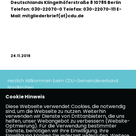
Deutschlands Klingelhöferstraße 8 10785 Berlin
Telefon: 030-22070-0 Telefax: 030-22070-111 E-
Mail: mit
gliederbrief(at)cdu.de
24.11.2019
Herzlich Willkommen beim CDU-Gemeindeverband
Nordkirchen
Cookie Hinweis
Diese Webseite verwendet Cookies, die notwendig
sind, um die Webseite zu nutzen. Weiterhin
verwenden wir Dienste von Drittanbietern, die uns
Impressum
Datenschutz
Kontakt
helfen, unser Webangebot zu verbessern (Website-
Optmierung). Für die Verwendung bestimmter
CDU Kreisverband Coesfeld
Dienste, benötigen wir Ihre Einwilligung. Ihre
Einwilligung können Sie jederzeit widerrufen. Weitere