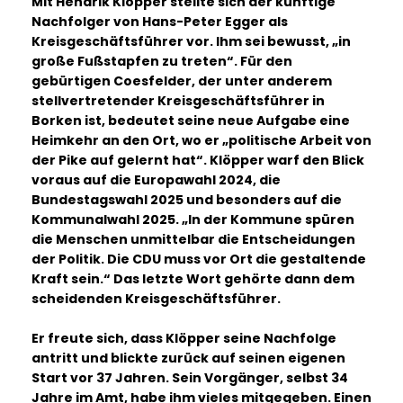
Mit Hendrik Klöpper stellte sich der künftige
Nachfolger von Hans-Peter Egger als
Kreisgeschäftsführer vor. Ihm sei bewusst, „in
große Fußstapfen zu treten“. Für den
gebürtigen Coesfelder, der unter anderem
stellvertretender Kreisgeschäftsführer in
Borken ist, bedeutet seine neue Aufgabe eine
Heimkehr an den Ort, wo er „politische Arbeit von
der Pike auf gelernt hat“. Klöpper warf den Blick
voraus auf die Europawahl 2024, die
Bundestagswahl 2025 und besonders auf die
Kommunalwahl 2025. „In der Kommune spüren
die Menschen unmittelbar die Entscheidungen
der Politik. Die CDU muss vor Ort die gestaltende
Kraft sein.“ Das letzte Wort gehörte dann dem
scheidenden Kreisgeschäftsführer.
Er freute sich, dass Klöpper seine Nachfolge
antritt und blickte zurück auf seinen eigenen
Start vor 37 Jahren. Sein Vorgänger, selbst 34
Jahre im Amt, habe ihm vieles mitgegeben. Einen