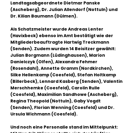
Landtagsabgeordnete Dietmar Panske
(Ascheberg), Dr. Julian Allendorf (Nottuln) und
Dr. Kilian Baumann (Dülmen).
Als Schatzmeister wurde Andreas Lenter
(Havixbeck) ebenso im Amt bestätigt wie der
Mitgliederbeauftragte Hartwig Treckmann
(Senden). Zudem wurden 14 Beisitzer gewählt:
Julian Borgmann (Lüdinghausen), Marion
Danielczyk (Olfen), Alexandra Fehmer
(Rosendahl), Annette Gramm (Nordkirchen),
Silke Hellenkamp (Coesfeld), Stefan Holtkamp
(Billerbeck), Lennard Kasberg (Senden), Valentin
Merschhemke (Coesfeld), Carolin Rulle
(Coesfeld), Maximilian Sandhowe (Ascheberg),
Regina Theopold (Nottuln), Gaby Vogdt
(Senden), Florian Wenning (Coesfeld) und Dr.
Ursula Wichmann (Coesfeld).
Und noch eine Personalie stand im Mittelpunkt: